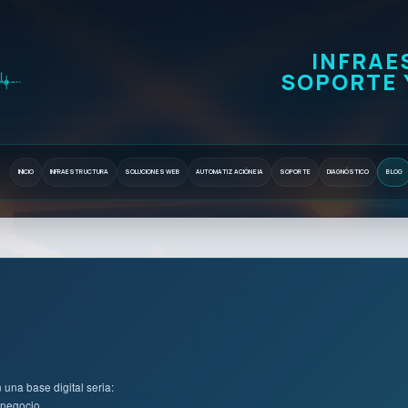
INFRAE
SOPORTE 
INICIO
INFRAESTRUCTURA
SOLUCIONES WEB
AUTOMATIZACIÓN E IA
SOPORTE
DIAGNÓSTICO
BLOG
una base digital seria:
 negocio.