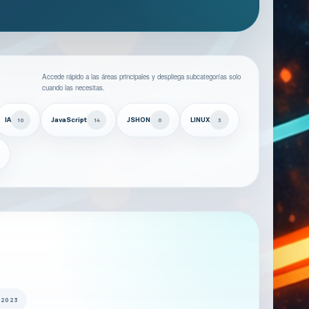
Accede rápido a las áreas principales y despliega subcategorías solo
cuando las necesitas.
IA
JavaScript
JSHON
LINUX
10
14
0
3
 2023