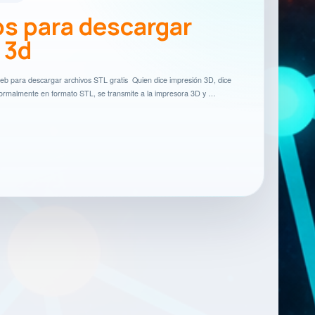
os para descargar
 3d
web para descargar archivos STL gratis Quien dice impresión 3D, dice
, normalmente en formato STL, se transmite a la impresora 3D y …