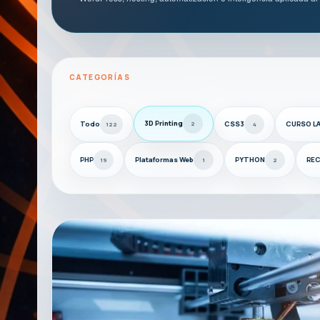
CATEGORÍAS
3D Printing
Todo
CSS3
CURSO LA
2
122
4
PHP
Plataformas Web
PYTHON
RE
19
1
2