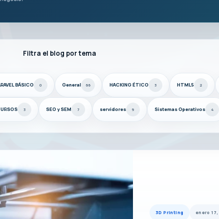
Filtra el blog por tema
RAVEL BÁSICO
General
HACKING ÉTICO
HTML5
0
66
3
2
CURSOS
SEO y SEM
servidores
Sistemas Operativos
3
7
9
4
3D Printing
enero 17,