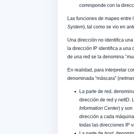
corresponde con la direc
Las funciones de mapeo entre la
System
), tal como se vio en ant
Una dirección no identifica una
la dirección IP identifica a u
de una red se la denomina "
mul
En realidad, para interpretar 
denominada “máscara” (
netma
La parte de red, denomin
dirección de red y netID
Information Center
) y son
dirección a cada máquina
todas las direcciones IP v
La parte de
host
, denomi