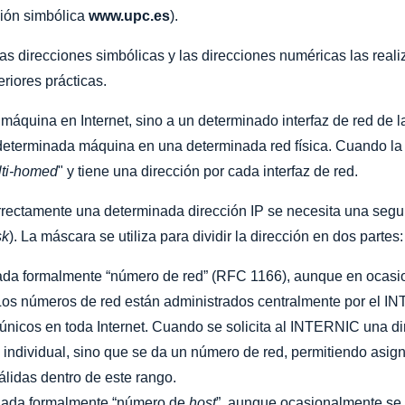
ción simbólica
www.upc.es
).
s direcciones simbólicas y las direcciones numéricas las reali
eriores prácticas.
 máquina en Internet, sino a un determinado interfaz de red de 
na determinada máquina en una determinada red física. Cuando 
ti-homed
" y tiene una dirección por cada interfaz de red.
correctamente una determinada dirección IP se necesita una seg
sk
). La máscara se utiliza para dividir la dirección en dos partes:
ada formalmente “número de red” (RFC 1166), aunque en ocasio
. Los números de red están administrados centralmente por el 
 únicos en toda Internet. Cuando se solicita al INTERNIC una di
 individual, sino que se da un número de red, permitiendo asig
álidas dentro de este rango.
nada formalmente “número de
host
”, aunque ocasionalmente se 