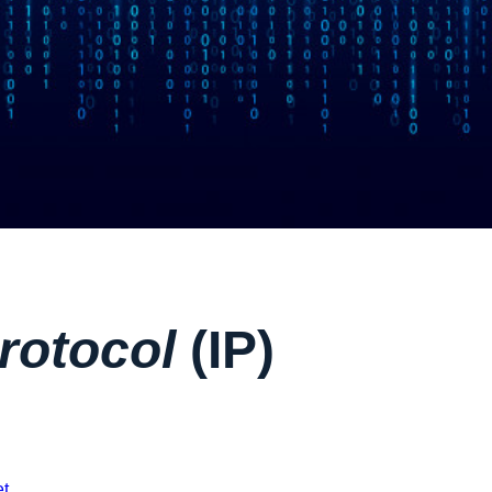
Protocol
(IP)
et