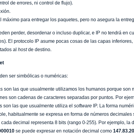
trol de errores, ni control de flujo).
xión.
al máximo para entregar los paquetes, pero no asegura la entreg
den perder, desordenar o incluso duplicar, e IP no tendrá en cu
es). El protocolo IP asume pocas cosas de las capas inferiores
rtados al
host
de destino.
et
eden ser simbólicas o numéricas:
as son las que usualmente utilizamos los humanos porque son m
ones son cadenas de caracteres separadas por puntos. Por eje
 son las que usualmente utiliza el
software
IP. La forma numéri
ible, habitualmente se expresa en forma de números decimales 
 cada decimal representa 8 bits (rango 0-255). Por ejemplo, la 
000010
se puede expresar en notación decimal como
147.83.20