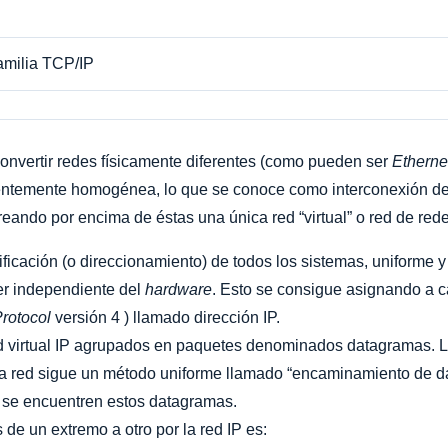
familia TCP/IP
 convertir redes físicamente diferentes (como pueden ser
Etherne
rentemente homogénea, lo que se conoce como interconexión de 
reando por encima de éstas una única red “virtual” o red de red
icación (o direccionamiento) de todos los sistemas, uniforme 
er independiente del
hardware
. Esto se consigue asignando a 
Protocol
versión 4 ) llamado dirección IP.
red virtual IP agrupados en paquetes denominados datagramas. 
la red sigue un método uniforme llamado “encaminamiento de d
e se encuentren estos datagramas.
de un extremo a otro por la red IP es: