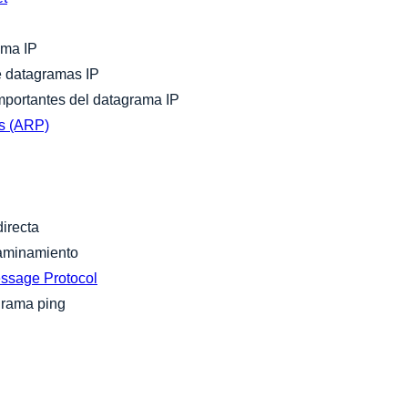
ama IP
e datagramas IP
mportantes del datagrama IP
es (ARP)
directa
caminamiento
essage Protocol
grama ping